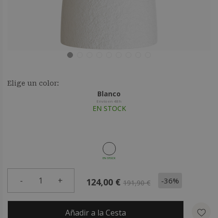
Elige un color:
Blanco
Envío en 48h
EN STOCK
EN STOCK
-
1
+
-36%
124,00 €
191,90 €
Añadir a la Cesta