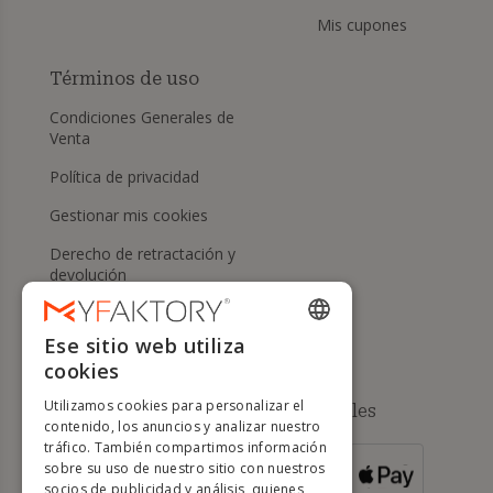
Mis cupones
Términos de uso
Condiciones Generales de
Venta
Política de privacidad
Gestionar mis cookies
Derecho de retractación y
devolución
Ayuda
Ese sitio web utiliza
ENGLISH
cookies
FRENCH
Utilizamos cookies para personalizar el
Métodos de pago disponibles
DUTCH
contenido, los anuncios y analizar nuestro
tráfico. También compartimos información
GERMAN
sobre su uso de nuestro sitio con nuestros
PARA PEDIDOS
socios de publicidad y análisis, quienes
DE MÁS DE 500