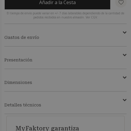
Añadir a la Cesta
El tiempo de envío puede variar en +/- 7 días laborables dependiendo de la cantidad de
pedidos recibidos en nuestro almacén. Ver CGV.
Gastos de envío
Presentación
Dimensiones
Detalles técnicos
MyFaktory garantiza