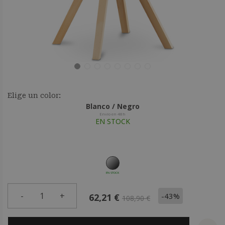
Elige un color:
Blanco / Negro
Envío en 48h
EN STOCK
EN STOCK
-
1
+
-43%
62,21 €
108,90 €