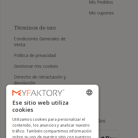
Mis Pedidos
Mis cupones
Términos de uso
Condiciones Generales de
Venta
Política de privacidad
Gestionar mis cookies
Derecho de retractación y
devolución
Ayuda
Ese sitio web utiliza
ENGLISH
cookies
FRENCH
Utilizamos cookies para personalizar el
Métodos de pago disponibles
DUTCH
contenido, los anuncios y analizar nuestro
tráfico. También compartimos información
GERMAN
sobre su uso de nuestro sitio con nuestros