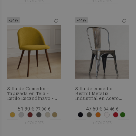
+ COLORES
+ COLORES
-34%
-44%
Silla de Comedor -
Silla de comedor
Tapizada en Tela -
Bistrot Metalix
Estilo Escandinavo -
Industrial en Acero
Bennett
Brillante - New Edition
51,90 €
47,60 €
77,90 €
84,46 €
+ COLORES
+ COLORES