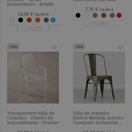
Escandinavo - Brielle
7,75 €
14,90 €
34,90 €
50,90 €
+ COLORES
+ COLORES
-32%
-36%
Transparente Silla de
Silla de comedor
Comedor - Diseño de
Bistrot Metalix Asiento
Reposabrazos - Pauline
Cuadrado Industrial en
Acero - New Edition