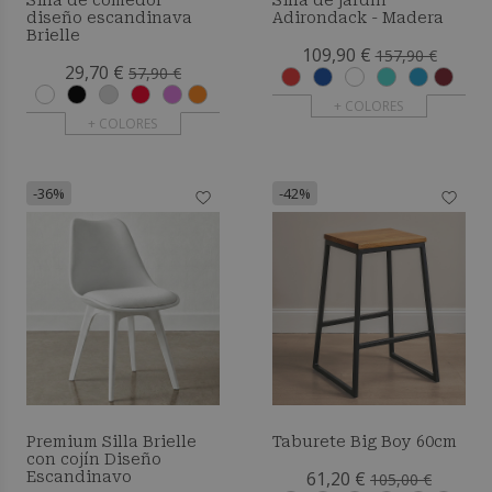
Silla de comedor
Silla de jardín
diseño escandinava
Adirondack - Madera
Brielle
109,90 €
157,90 €
29,70 €
57,90 €
+ COLORES
+ COLORES
-36%
-42%
Premium Silla Brielle
Taburete Big Boy 60cm
con cojín Diseño
61,20 €
Escandinavo
105,00 €