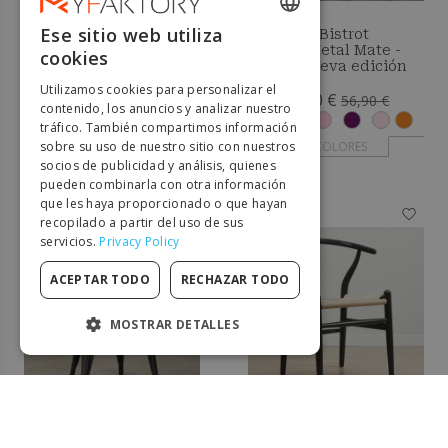
Ese sitio web utiliza
Taburete Big Boy 76cm
Taburete Bistrot
ENGLISH
Metalix Metal Mate -
cookies
59,00 €
60cm - Nueva edición
87,90 €
FRENCH
Utilizamos cookies para personalizar el
38,00 €
56,90 €
DUTCH
contenido, los anuncios y analizar nuestro
+ COLORES
tráfico. También compartimos información
GERMAN
sobre su uso de nuestro sitio con nuestros
+ COLORES
socios de publicidad y análisis, quienes
ITALIAN
pueden combinarla con otra información
que les haya proporcionado o que hayan
-32%
-35%
PORTUGUESE
recopilado a partir del uso de sus
servicios.
Privacy Policy
SPANISH
POLISH
ACEPTAR TODO
RECHAZAR TODO
MOSTRAR DETALLES
COOKIES ESTRICTAMENTE
NECESARIAS
COOKIES DE RENDIMIENTO
Silla Bistrot Metalix -
Silla de Comedor
COOKIES DE PREFERENCIAS