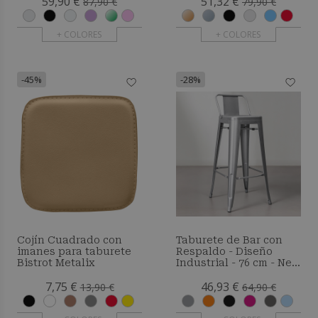
59,90 €
51,32 €
87,90 €
79,90 €
+ COLORES
+ COLORES
-45%
-28%
Cojín Cuadrado con
Taburete de Bar con
imanes para taburete
Respaldo - Diseño
Bistrot Metalix
Industrial - 76 cm - New
Edition - Metalix
7,75 €
46,93 €
13,90 €
64,90 €