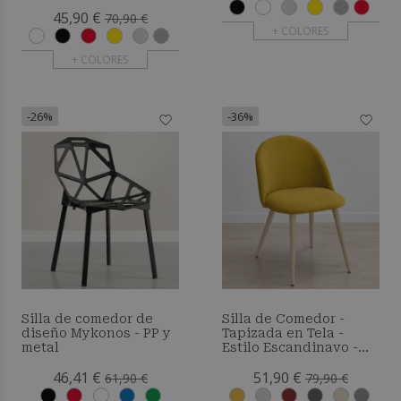
45,90 €
70,90 €
+ COLORES
+ COLORES
-26%
-36%
Silla de comedor de
Silla de Comedor -
diseño Mykonos - PP y
Tapizada en Tela -
metal
Estilo Escandinavo -
Bennett
46,41 €
51,90 €
61,90 €
79,90 €