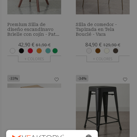
Premium Silla de
Silla de comedor -
diseño escandinavo
Tapizada en Tela
Brielle con cojín - Patas
Bouclé - Vara
oscuras
42,90 €
84,90 €
61,90 €
129,90 €
+ COLORES
+ COLORES
-33%
-34%