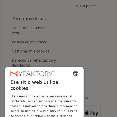
Mis cupones
Términos de uso
Condiciones Generales de
Venta
Política de privacidad
Gestionar mis cookies
Derecho de retractación y
devolución
Ayuda
Ese sitio web utiliza
ENGLISH
cookies
FRENCH
Utilizamos cookies para personalizar el
Métodos de pago disponibles
DUTCH
contenido, los anuncios y analizar nuestro
tráfico. También compartimos información
GERMAN
sobre su uso de nuestro sitio con nuestros
PARA PEDIDOS
socios de publicidad y análisis, quienes
DE MÁS DE 500