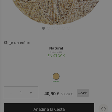
Elige un color:
Natural
Envío en 48h
EN STOCK
EN STOCK
-
1
+
-24%
40,90 €
53,24 €
Añadir a la Cesta