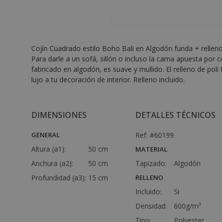
Cojín Cuadrado estilo Boho Bali en Algodón funda + relle
Para darle a un sofá, sillón o incluso la cama apuesta po
fabricado en algodón, es suave y mullido. El relleno de pol
lujo a tu decoración de interior. Relleno incluido.
DIMENSIONES
DETALLES TÉCNICOS
GENERAL
Ref: #60199
Altura (a1):
50 cm
MATERIAL
Anchura (a2):
50 cm
Tapizado:
Algodón
Profundidad (a3):
15 cm
RELLENO
Incluido:
Si
Densidad:
600g/m³
Tipo:
Polyester