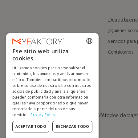
Descúbren
¿Quiénes som
Servicios para
Ese sitio web utiliza
Contáctanos
ENGLISH
cookies
FRENCH
Utilizamos cookies para personalizar el
DUTCH
contenido, los anuncios y analizar nuestro
tráfico. También compartimos información
GERMAN
sobre su uso de nuestro sitio con nuestros
socios de publicidad y análisis, quienes
ITALIAN
pueden combinarla con otra información
que les haya proporcionado o que hayan
PORTUGUESE
recopilado a partir del uso de sus
servicios.
Privacy Policy
Métodos de pago
SPANISH
POLISH
ACEPTAR TODO
RECHAZAR TODO