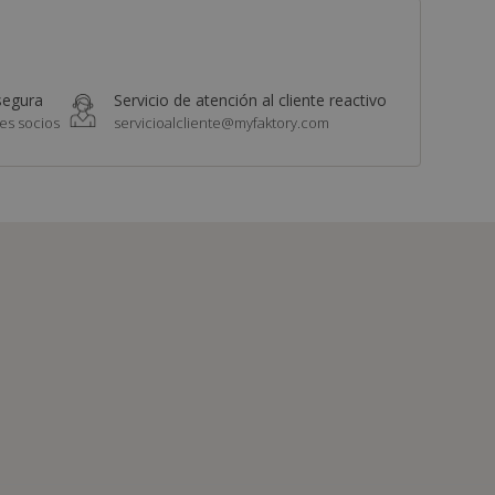
segura
Servicio de atención al cliente reactivo
es socios
servicioalcliente@myfaktory.com