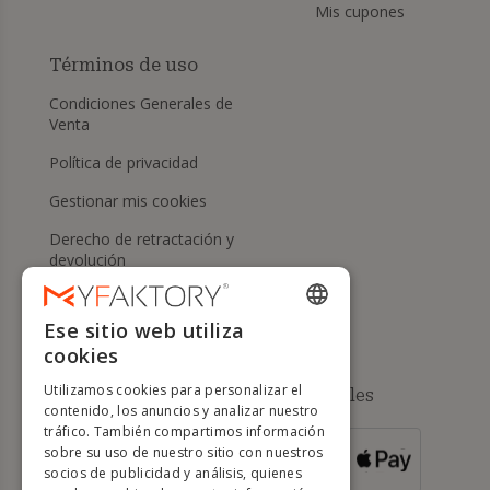
Mis cupones
Términos de uso
Condiciones Generales de
Venta
Política de privacidad
Gestionar mis cookies
Derecho de retractación y
devolución
Ayuda
Ese sitio web utiliza
ENGLISH
cookies
FRENCH
Utilizamos cookies para personalizar el
Métodos de pago disponibles
DUTCH
contenido, los anuncios y analizar nuestro
tráfico. También compartimos información
GERMAN
sobre su uso de nuestro sitio con nuestros
PARA PEDIDOS
socios de publicidad y análisis, quienes
DE MÁS DE 500
ITALIAN
€