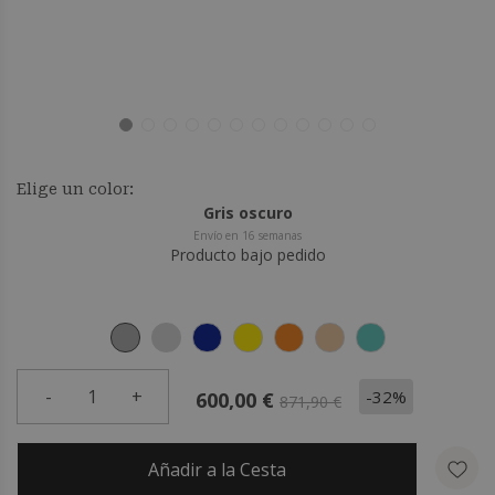
Elige un color:
Gris oscuro
Envío en 16 semanas
Producto bajo pedido
-
1
+
-32%
600,00 €
871,90 €
Añadir a la Cesta