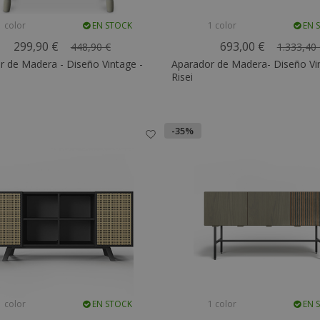
1 color
EN STOCK
1 color
EN 
299,90 €
693,00 €
448,90 €
1.333,40
r de Madera - Diseño Vintage -
Aparador de Madera- Diseño Vi
Risei
-35%
1 color
EN STOCK
1 color
EN 