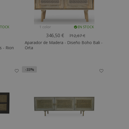
STOCK
1 color
EN STOCK
346,50 €
712,67 €
Aparador de Madera - Diseño Boho Bali -
 - Rion
Orta
-33%