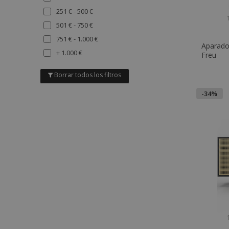
Gris
251 € - 500 €
Lila
501 € - 750 €
Naranja
751 € - 1.000 €
Multicolor
Aparado
+ 1.000 €
Freu
Borrar todos los filtros
-34%