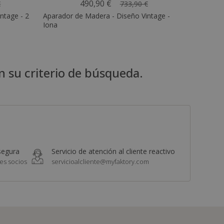
490,90 €
€
733,90 €
ntage - 2
Aparador de Madera - Diseño Vintage -
Iona
n su criterio de búsqueda.
segura
Servicio de atención al cliente reactivo
es socios
servicioalcliente@myfaktory.com