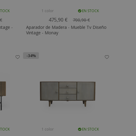
STOCK
1 color
EN STOCK
475,90 €
 €
700,90 €
ntage -
Aparador de Madera - Mueble Tv Diseño
Vintage - Monay
-34%
STOCK
1 color
EN STOCK