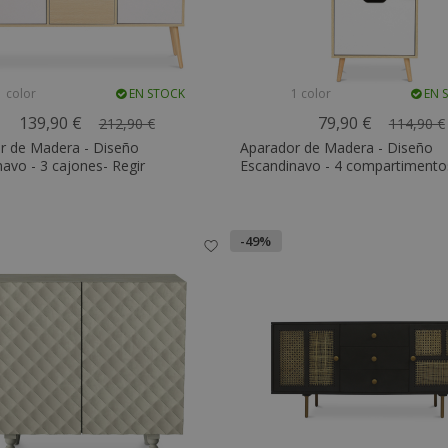
1 color
EN STOCK
1 color
EN 
139,90 €
79,90 €
212,90 €
114,90 €
r de Madera - Diseño
Aparador de Madera - Diseño
avo - 3 cajones- Regir
Escandinavo - 4 compartimentos
-49%