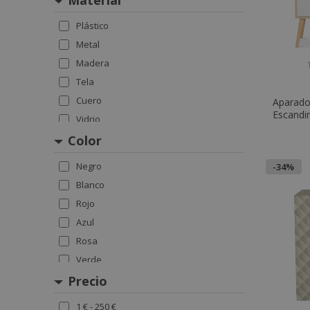
Material
Plástico
Metal
Madera
Tela
Cuero
Aparado
Escandin
Vidrio
Color
Negro
-34%
Blanco
Rojo
Azul
Rosa
Verde
Amarillo
Precio
Marrón
1 € - 250 €